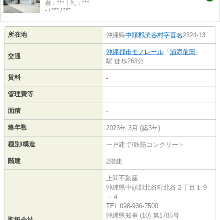
敷：***｜礼：***
- / *** / ***
所在地
沖縄県
中頭郡読谷村
字喜名
2324-13
沖縄都市モノレール
「
浦添前田
」
交通
駅 徒歩263分
賃料
-
管理費等
-
面積
-
築年数
2023年 3月 (築3年)
種別/構造
一戸建て/鉄筋コンクリート
階建
2階建
上間不動産
沖縄県中頭郡北谷町北谷２丁目１９
－４
TEL:098-936-7500
沖縄県知事 (10) 第1785号
取扱会社