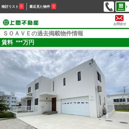
0
0
検討リスト
最近見た物件
お問合せ
ＳＯＡＶＥの過去掲載物件情報
賃料
***
万円