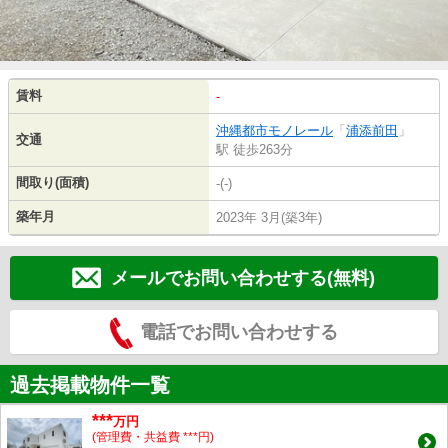
賃料
-
沖縄都市モノレール
「
浦添前田
」
交通
駅 徒歩263分
間取り(面積)
-(-)
築年月
2023年 3月(築3年)
メールでお問い合わせする(無料)
電話でお問い合わせする
過去掲載物件一覧
***
万円
(管理費・共益費 ***円)