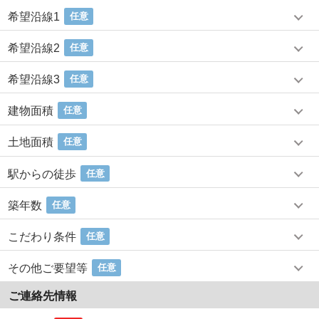
希望沿線1
任意
希望沿線2
任意
希望沿線3
任意
建物面積
任意
土地面積
任意
駅からの徒歩
任意
築年数
任意
こだわり条件
任意
その他ご要望等
任意
ご連絡先情報