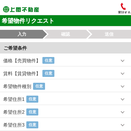
電話する
希望物件リクエスト
入力
確認
送信
ご希望条件
価格【売買物件】
任意
賃料【賃貸物件】
任意
希望物件種別
任意
希望住所1
任意
希望住所2
任意
希望住所3
任意