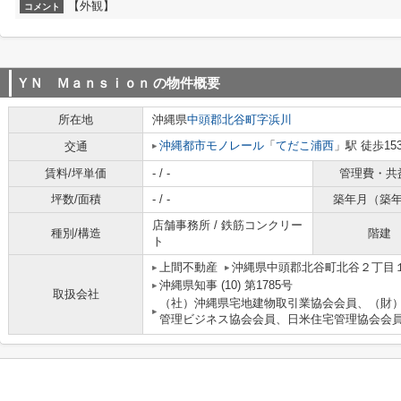
【外観】
コメント
ＹＮ Ｍａｎｓｉｏｎ
の物件概要
所在地
沖縄県
中頭郡北谷町
字浜川
沖縄都市モノレール
「
てだこ浦西
」駅 徒歩15
交通
賃料/坪単価
- / -
管理費・共
坪数/面積
- / -
築年月（築
店舗事務所 / 鉄筋コンクリー
種別/構造
階建
ト
上間不動産
沖縄県中頭郡北谷町北谷２丁目
沖縄県知事 (10) 第1785号
取扱会社
（社）沖縄県宅地建物取引業協会会員、（財
管理ビジネス協会会員、日米住宅管理協会会