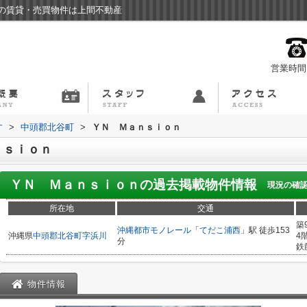
の賃貸・売買物件は上間不動産
営業時間：
す
>
中頭郡北谷町
>
ＹＮ Ｍａｎｓｉｏｎ
ｎｓｉｏｎ
ＹＮ Ｍａｎｓｉｏｎ
の過去掲載物件情報
現況の確
所在地
交通
築
沖縄都市モノレール
「
てだこ浦西
」駅 徒歩153
沖縄県
中頭郡北谷町
字浜川
4
分
鉄
物件情報