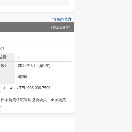
情報の見方
【店舗事務所】
3分
益費
-
年数）
2017年 6月 (築9年)
4階建
１９－４
TEL:098-936-7500
）日本賃貸住宅管理協会会員、全国賃貸
員