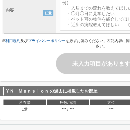
内容
任意
※
利用規約
及び
プライバシーポリシー
を必ずお読みください。左記内容に同
さい。
未入力項目がありま
ＹＮ Ｍａｎｓｉｏｎ
の過去に掲載したお部屋
所在階
坪数/面積
方位
1階
*** / ***
***