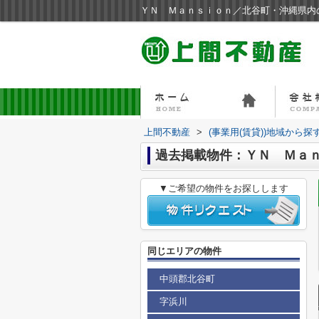
ＹＮ Ｍａｎｓｉｏｎ／北谷町・沖縄県内
上間不動産
>
(事業用(賃貸))地域から探
過去掲載物件：ＹＮ Ｍａ
▼ご希望の物件をお探しします
同じエリアの物件
中頭郡北谷町
字浜川