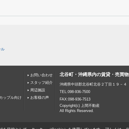
ール
北谷町・沖縄県内の賃貸・売買物
お問い合わせ
スタッフ紹介
沖縄県中頭郡北谷町北谷２丁目１９－４
周辺施設
TEL:098-936-7500
カップル向け
お客様の声
FAX:098-936-7513
Copyright(c) 上間不動産
All Rights Reserved.