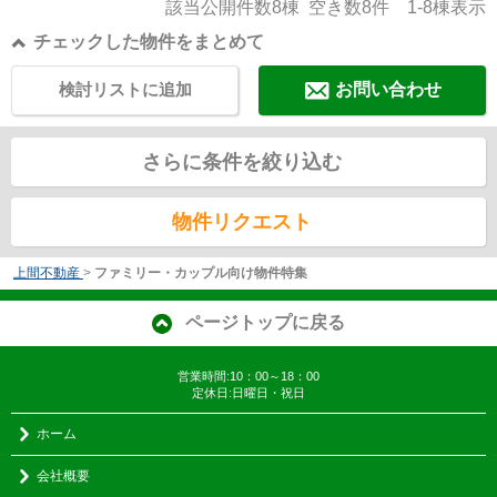
該当公開件数
8
棟 空き数
8
件
1-8
棟表示
チェックした物件をまとめて
検討リストに追加
お問い合わせ
さらに条件を絞り込む
物件リクエスト
上間不動産
>
ファミリー・カップル向け物件特集
ページトップに戻る
営業時間:10：00～18：00
定休日:日曜日・祝日
ホーム
会社概要