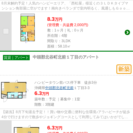
8月末解約予定！人気のハンビーエリア、「西松屋」様近くの３ＬＤＫタイプマ
ンション角部屋に空がでます！南向きベランダで室内明るく、風通しもＧｏｏｄ♪
室内は収納が多いのでファミ...
8.3
万
円
(管理費・共益費 2,000円)
敷：1ヶ月｜礼：0ヶ月
所在階：4階
間取り：3LDK
面積：58.10㎡
中頭郡北谷町北前１丁目のアパート
賃貸｜アパート
ハンビータウン前バス停下車 徒歩3分
沖縄県
中頭郡北谷町
北前
１丁目3-3
6.3
万円
築年数：予定 ｜募集中：
1室
階数：3階建
【築浅】8月下旬退去予定！！買い物や交通に便利な住環境♪アラハビーチが徒歩
4分で行けますので散歩やジョギングコースとして利用してみてはいかがでしょ
うか♪只今内見予約受付中！お...
6.3
万
円