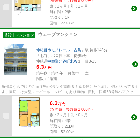
(管理費・共益費 5,000円)
敷：1ヶ月｜礼：1ヶ月
所在階：2階
間取り：1R
面積：23.07㎡
ウェーブマンション
賃貸｜マンション
沖縄都市モノレール
「
古島
」駅 徒歩143分
「北谷」バス停下車 徒歩5分
沖縄県
中頭郡北谷町
北谷
１丁目3-13
6.3
万円
築年数：築25年 ｜募集中：
1室
階数：4階建
角部屋ならではの２面採光♪ベランダ南向き！窓を開けたら涼しい風が入ってきま
す。周辺には大型スーパーやコンビニもあり買物に便利！国道58号線へアクセス
がしやすく交通にも便利です...
6.3
万
円
(管理費・共益費 2,000円)
敷：2ヶ月｜礼：0ヶ月
所在階：4階
間取り：2LDK
面積：52.00㎡