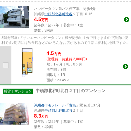
ハンビータウン前バス停下車 徒歩4分
沖縄県
中頭郡北谷町
北谷
２丁目10-16
4.5
万円
築年数：築27年 ｜募集中：
1室
階数：3階建
3階角部屋♪『サンエーハンビータウン』様が徒歩約４分で行けますので買物に便
利です♪周辺には飲食店などのいろんなお店があるので生活に便利な地域です☆バ
ス停が近くにあります♪
4.5
万
円
(管理費・共益費 2,000円)
敷：1ヶ月｜礼：0ヶ月
所在階：3階
間取り：1R
面積：23.45㎡
中頭郡北谷町北谷２丁目のマンション
賃貸｜マンション
沖縄都市モノレール
「
古島
」駅 徒歩137分
沖縄県
中頭郡北谷町
北谷
２丁目
8.3
万円
築年数：築22年 ｜募集中：
1室
階数：4階建