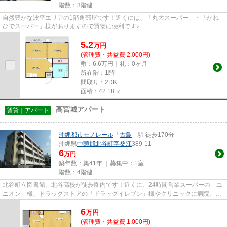
階数：3階建
自然豊かな波平エリアの1階角部屋です！近くには、「丸大スーパー」・「かね
ひでスーパー」様がありますので買物に便利です♪
5.2
万
円
(管理費・共益費 2,000円)
敷：6.6万円｜礼：0ヶ月
所在階：1階
間取り：2DK
面積：42.18㎡
高宮城アパート
賃貸｜アパート
沖縄都市モノレール
「
古島
」駅 徒歩170分
沖縄県
中頭郡北谷町
字桑江
389-11
6
万円
築年数：築41年 ｜募集中：
1室
階数：4階建
北谷町立図書館、北谷高校が徒歩圏内です！近くに、24時間営業スーパーの「ユ
ニオン」様、ドラッグストアの「ドラッグイレブン」様やクリニックに病院、飲
食店等があり生活に便利な地...
6
万
円
(管理費・共益費 1,000円)