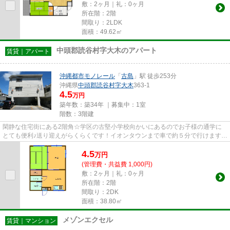
敷：2ヶ月｜礼：0ヶ月
所在階：2階
間取り：2LDK
面積：49.62㎡
中頭郡読谷村字大木のアパート
賃貸｜アパート
沖縄都市モノレール
「
古島
」駅 徒歩253分
沖縄県
中頭郡読谷村
字大木
363-1
4.5
万円
築年数：築34年 ｜募集中：
1室
階数：3階建
閑静な住宅街にある2階角☆学区の古堅小学校向かいにあるのでお子様の通学に
とても便利♪送り迎えがらくらくです！イオンタウンまで車で約５分で行けます。
内覧予約受付中！！お気軽にお...
4.5
万
円
(管理費・共益費 1,000円)
敷：2ヶ月｜礼：0ヶ月
所在階：2階
間取り：2DK
面積：38.80㎡
メゾンエクセル
賃貸｜マンション