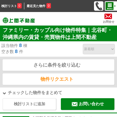
0
0
検討リスト
最近見た物件
お問合せ
ファミリー・カップル向け物件特集｜北谷町・
沖縄県内の賃貸・売買物件は上間不動産
8
該当物件
棟
8
空き数
件
さらに条件を絞り込む
物件リクエスト
チェックした物件をまとめて
検討リストに追加
お問い合わせ