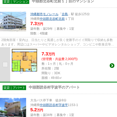
中頭郡北谷町北前１丁目のマンション
賃貸｜マンション
沖縄都市モノレール
「
古島
」駅 徒歩125分
沖縄県
中頭郡北谷町
北前
１丁目
7.3
万円
築年数：築29年 ｜募集中：
1室
階数：4階建
2階角部屋！室内は、日当たりと風通しが良く使勝手のイイ間取りで収納も多数
あります。周辺にはスーパーやビデオレンタルショップ、コンビニや飲食店等が
あり生活に便利な地域！
7.3
万
円
(管理費・共益費 2,000円)
敷：1ヶ月｜礼：0ヶ月
所在階：2階
間取り：3DK
面積：49.60㎡
中頭郡読谷村字波平のアパート
賃貸｜アパート
大当バス停下車 徒歩9分
沖縄県
中頭郡読谷村
字波平
1153-1
5.2
万円
築年数：築34年 ｜募集中：
1室