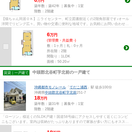
万円
築年数：築42年 ｜募集中：
1室
階数：2階建
【猫ちゃん同居ＯＫ】ニライセンター、町立図書館近くの2階角部屋です♪オール
洋間でリビング広々。買い物や交通に便利な地域です。お気軽にお問い合わせく
ださい(^^♪
6
万
円
(管理費・共益費 -)
敷：1ヶ月｜礼：0ヶ月
所在階：2階
間取り：1LDK
面積：50.20㎡
中頭郡北谷町字北前の一戸建て
賃貸｜一戸建て
沖縄都市モノレール
「
てだこ浦西
」駅 徒歩100分
沖縄県
中頭郡北谷町
字北前
251-7
18
万円
築年数：築31年 ｜募集中：
1室
階数：2階建
「ローソン」様近くの5LDK戸建！国道58号線にアクセスしやすく近くにコンビ
ニもございます。室内は収納がたっぷりありますので家族が多い方にもオスス
メ。内覧予約受付中(^^)/お気軽に...