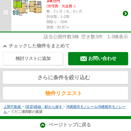
18
万
円
(管理費・共益費 -)
敷：2ヶ月｜礼：0ヶ月
所在階：1-2階
間取り：5DK
面積：92.87㎡
該当公開件数
3
棟 空き数
3
件
1-3
棟表示
チェックした物件をまとめて
検討リストに追加
お問い合わせ
さらに条件を絞り込む
物件リクエスト
上間不動産
>
(賃貸)路線・駅から探す
>
沖縄都市モノレール沖縄都市モノレー
ル
>
てだこ浦西駅の賃貸
ページトップに戻る