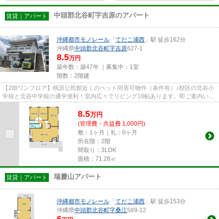
中頭郡北谷町字吉原のアパート
賃貸｜アパート
沖縄都市モノレール
「
てだこ浦西
」駅 徒歩162分
沖縄県
中頭郡北谷町
字吉原
627-1
8.5
万円
築年数：築47年 ｜募集中：
1室
階数：2階建
【2階ワンフロア】桃原公民館近くのペット同居可物件（条件有）♪校区の北谷小
学校と北谷中学校の通学便利！室内広々でリビング18帖あります。即ご案内いた
しますのでお気軽にお問い合...
8.5
万
円
(管理費・共益費 1,000円)
敷：1ヶ月｜礼：0ヶ月
所在階：2階
間取り：3LDK
面積：71.28㎡
瑞慶山アパート
賃貸｜アパート
沖縄都市モノレール
「
てだこ浦西
」駅 徒歩153分
沖縄県
中頭郡北谷町
字桑江
589-12
6