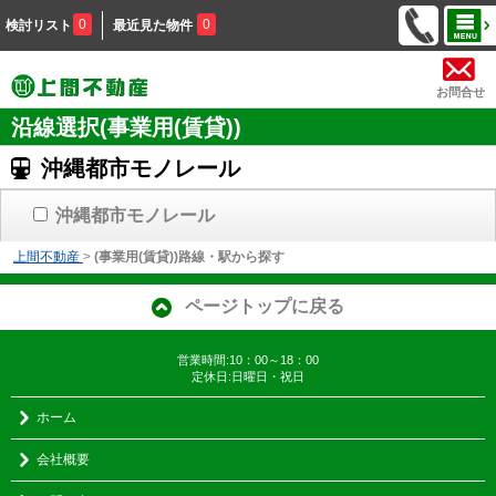
0
0
検討リスト
最近見た物件
お問合せ
沿線選択(事業用(賃貸))
沖縄都市モノレール
沖縄都市モノレール
上間不動産
>
(事業用(賃貸))路線・駅から探す
ページトップに戻る
営業時間:10：00～18：00
定休日:日曜日・祝日
ホーム
会社概要