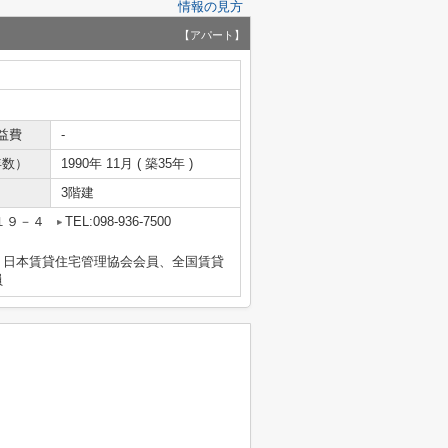
情報の見方
【アパート】
益費
-
年数）
1990年 11月 ( 築35年 )
3階建
１９－４
TEL:098-936-7500
）日本賃貸住宅管理協会会員、全国賃貸
員