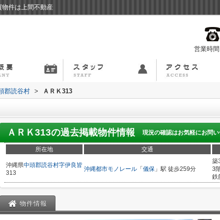
買物件は上間不動産
営業時間：
頭郡読谷村
>
ＡＲＫ313
ＡＲＫ313
の過去掲載物件情報
現況の確認はお気軽にお問い
所在地
交通
築
沖縄県
中頭郡読谷村
字伊良皆
沖縄都市モノレール
「
儀保
」駅 徒歩259分
3
313
鉄
物件情報