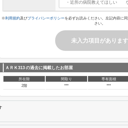
※
利用規約
及び
プライバシーポリシー
を必ずお読みください。左記内容に同
さい。
未入力項目がありま
ＡＲＫ313
の過去に掲載したお部屋
所在階
間取り
専有面積
2階
***
***
す