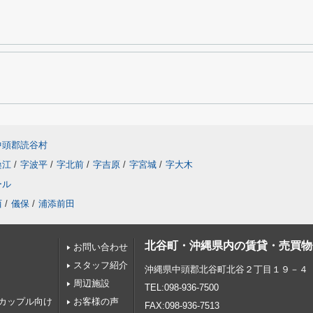
中頭郡読谷村
桑江
/
字波平
/
字北前
/
字吉原
/
字宮城
/
字大木
ール
西
/
儀保
/
浦添前田
北谷町・沖縄県内の賃貸・売買物
お問い合わせ
スタッフ紹介
沖縄県中頭郡北谷町北谷２丁目１９－４
周辺施設
TEL:098-936-7500
カップル向け
お客様の声
FAX:098-936-7513