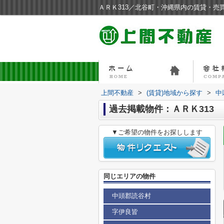
ＡＲＫ313／北谷町・沖縄県内の賃貸・売
上間不動産
>
(賃貸)地域から探す
>
中
過去掲載物件：ＡＲＫ313
▼ご希望の物件をお探しします
同じエリアの物件
中頭郡読谷村
字伊良皆