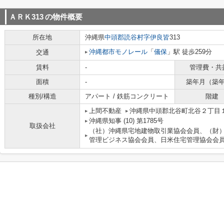
ＡＲＫ313
の物件概要
所在地
沖縄県
中頭郡読谷村
字伊良皆
313
沖縄都市モノレール
「
儀保
」駅 徒歩259分
交通
賃料
-
管理費・共
面積
-
築年月（築
種別/構造
アパート / 鉄筋コンクリート
階建
上間不動産
沖縄県中頭郡北谷町北谷２丁目
沖縄県知事 (10) 第1785号
取扱会社
（社）沖縄県宅地建物取引業協会会員、（財
管理ビジネス協会会員、日米住宅管理協会会