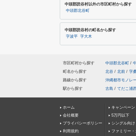
中頭郡読谷村以外の市区町村から探す
中頭郡北谷町
中頭郡読谷村の町名から探す
字波平
字大木
市区町村から探す
中頭郡北谷町
/
町名から探す
北谷
/
北前
/
字
路線から探す
沖縄都市モノレ
駅から探す
古島
/
てだこ浦
ホーム
キャンペーン
会社概要
5万円以下
プライバシーポリシー
シングル向け
利用規約
ファミリー・