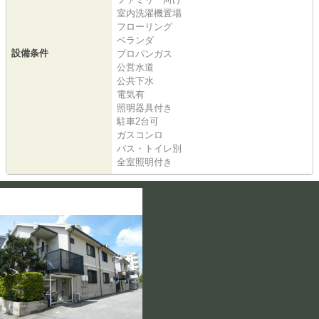
室内洗濯機置場
フローリング
ベランダ
設備条件
プロパンガス
公営水道
公共下水
電気有
照明器具付き
駐車2台可
ガスコンロ
バス・トイレ別
全室照明付き