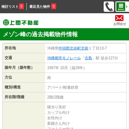
0
0
検討リスト
最近見た物件
お問合せ
メゾン峰の過去掲載物件情報
所在地
沖縄県
中頭郡北谷町
北前
１丁目13-7
交通
沖縄都市モノレール
「
古島
」駅 徒歩127分
築年月（築年数）
1997年 10月（築28年）
方位
南
種別/構造
アパート/軽量鉄骨
所在階/階建
2階/2階建
陽当り良好
カップル向け
女性向け
新婚さん向け
ファミリー向け