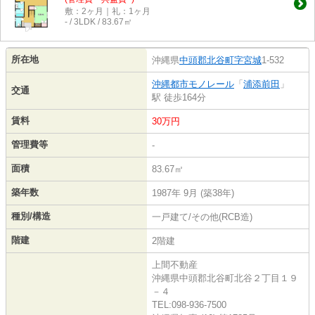
敷：2ヶ月｜礼：1ヶ月
- / 3LDK / 83.67㎡
所在地
沖縄県
中頭郡北谷町
字宮城
1-532
沖縄都市モノレール
「
浦添前田
」
交通
駅 徒歩164分
賃料
30万円
管理費等
-
面積
83.67㎡
築年数
1987年 9月 (築38年)
種別/構造
一戸建て/その他(RCB造)
階建
2階建
上間不動産
沖縄県中頭郡北谷町北谷２丁目１９
－４
TEL:098-936-7500