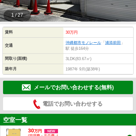
1 / 27
賃料
30万円
沖縄都市モノレール
「
浦添前田
」
交通
駅 徒歩164分
間取り(面積)
3LDK(83.67㎡)
築年月
1987年 9月(築38年)
メールでお問い合わせする(無料)
電話でお問い合わせする
空室一覧
30
万
円
NEW
(管理費・共益費 -)