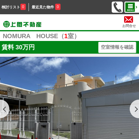
0
0
検討リスト
最近見た物件
お問合せ
NOMURA HOUSE（
1
室）
賃料
30万円
空室情報を確認